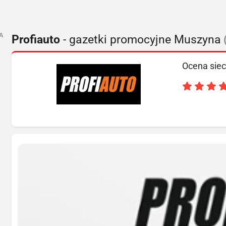
A
Profiauto
- gazetki promocyjne Muszyna
Ocena siec