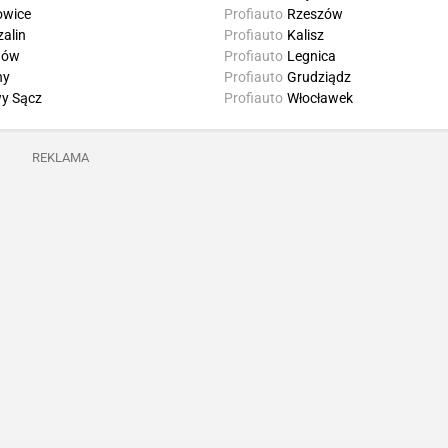
owice
Profiauto
Rzeszów
alin
Profiauto
Kalisz
nów
Profiauto
Legnica
hy
Profiauto
Grudziądz
y Sącz
Profiauto
Włocławek
REKLAMA