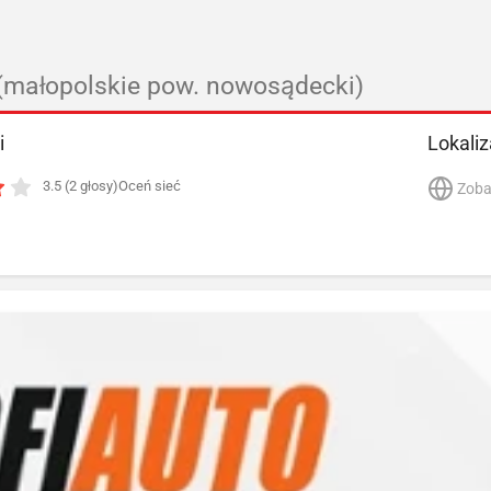
(małopolskie pow. nowosądecki)
i
Lokaliz
3.5 (2 głosy)
Oceń sieć
Zoba