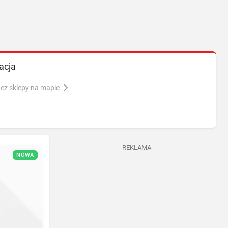
acja
cz sklepy na mapie
REKLAMA
NOWA