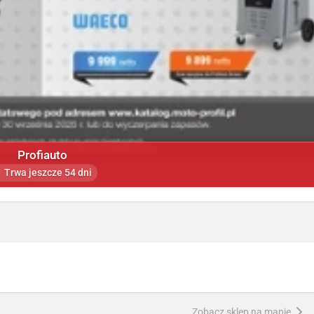
Profiauto
Trwa jeszcze 54 dni
Zobacz sklep na mapie