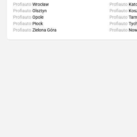
Profiauto
Wrocław
Profiauto
Kat
Profiauto
Olsztyn
Profiauto
Kosz
Profiauto
Opole
Profiauto
Tar
Profiauto
Płock
Profiauto
Tyc
Profiauto
Zielona Góra
Profiauto
Now